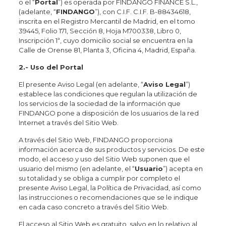
o el “
Portal
”) es operada por FINDANGO FINANCE S.L.,
(adelante, “
FINDANGO
”), con C.I.F. C.I.F. B-88434618,
inscrita en el Registro Mercantil de Madrid, en el tomo
39445, Folio 171, Sección 8, Hoja M700338, Libro 0,
Inscripción 1ª, cuyo domicilio social se encuentra en la
Calle de Orense 81, Planta 3, Oficina 4, Madrid, España.
2.‐ Uso del Portal
El presente Aviso Legal (en adelante, “
Aviso Legal
”)
establece las condiciones que regulan la utilización de
los servicios de la sociedad de la información que
FINDANGO pone a disposición de los usuarios de la red
Internet a través del Sitio Web.
A través del Sitio Web, FINDANGO proporciona
información acerca de sus productos y servicios. De este
modo, el acceso y uso del Sitio Web suponen que el
usuario del mismo (en adelante, el “
Usuario
”) acepta en
su totalidad y se obliga a cumplir por completo el
presente Aviso Legal, la Política de Privacidad, así como
las instrucciones o recomendaciones que se le indique
en cada caso concreto a través del Sitio Web.
El acceso al Sitio Web es gratuito, salvo en lo relativo al